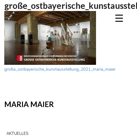
große_ostbayerische_kunstausste
Deutsch
English
Beitragsnavigation
große_ostbayerische_kunstausstellung_2021_maria_maier
MARIA MAIER
AKTUELLES