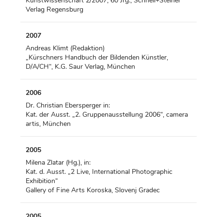
Kunstwissenschaft 2/2007, 60 Jrg., Schnell+Steiner
Verlag Regensburg
2007
Andreas Klimt (Redaktion)
„Kürschners Handbuch der Bildenden Künstler,
D/A/CH“, K.G. Saur Verlag, München
2006
Dr. Christian Ebersperger in:
Kat. der Ausst. „2. Gruppenausstellung 2006“, camera
artis, München
2005
Milena Zlatar (Hg.), in:
Kat. d. Ausst. „2 Live, International Photographic
Exhibition“
Gallery of Fine Arts Koroska, Slovenj Gradec
2005