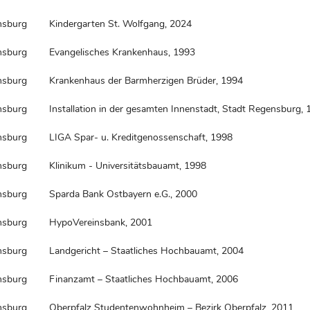
nsburg
Kindergarten St. Wolfgang, 2024
nsburg
Evangelisches Krankenhaus, 1993
nsburg
Krankenhaus der Barmherzigen Brüder, 1994
nsburg
Installation in der gesamten Innenstadt, Stadt Regensburg,
nsburg
LIGA Spar- u. Kreditgenossenschaft, 1998
nsburg
Klinikum - Universitätsbauamt, 1998
nsburg
Sparda Bank Ostbayern e.G., 2000
nsburg
HypoVereinsbank, 2001
nsburg
Landgericht – Staatliches Hochbauamt, 2004
nsburg
Finanzamt – Staatliches Hochbauamt, 2006
nsburg
Oberpfalz Studentenwohnheim – Bezirk Oberpfalz, 2011