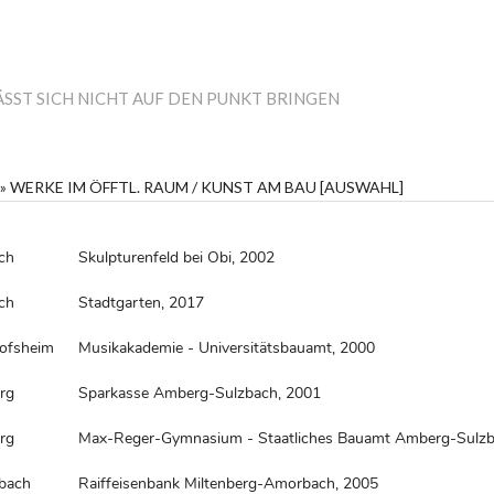
ÄSST SICH NICHT AUF DEN PUNKT BRINGEN
 » WERKE IM ÖFFTL. RAUM / KUNST AM BAU [AUSWAHL]
ch
Skulpturenfeld bei Obi, 2002
ch
Stadtgarten, 2017
lofsheim
Musikakademie - Universitätsbauamt, 2000
rg
Sparkasse Amberg-Sulzbach, 2001
rg
Max-Reger-Gymnasium - Staatliches Bauamt Amberg-Sulzb
bach
Raiffeisenbank Miltenberg-Amorbach, 2005