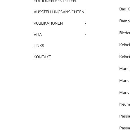
EDITIONEN BESTELLEN
Bad K
AUSSTELLUNGSANSICHTEN
Bamb
PUBLIKATIONEN
Biede
VITA
Kelhe
LINKS
Kelhe
KONTAKT
Münc
Münc
Münc
Neum
Pass
Pass